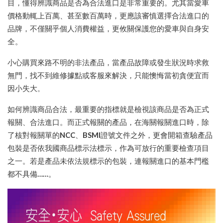
目，懂得辨識商品是否為合法進口是非常重要的。尤其當愛車
價格動輒上百萬、甚至數百萬時，更應該審慎選擇合法進口的
品牌，不僅關乎個人消費權益，更攸關保護您的愛車與自身安
全。
小心購買來路不明的非法產品，當產品故障或發生狀況時求救
無門，找不到維修據點或客服來解決，只能懊悔當初貪便宜而
因小失大
。
如何辨識商品合法，最重要的指標就是檢視該商品是否為正式
報關、合法進口。而正式報關的產品，在海關報關進口時，除
了核對報關單的
NCC
、
BSMI
證號文件之外，更會開箱查驗產品
包裝是否依我國商品標示法標示，作為可放行的重要檢查項目
之一。若是產品未依法規標示的包裝，連報關進口的基本門檻
都不具備……。