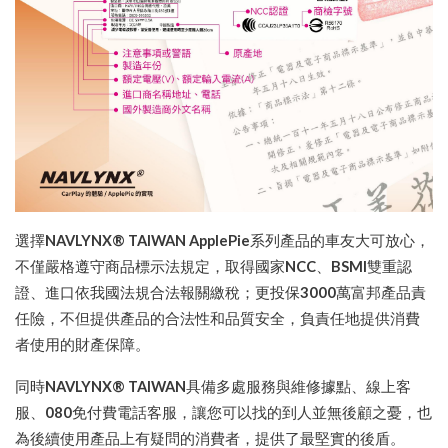
選擇
NAVLYNX® TAIWAN ApplePie
系列產品的車友大可放心，
不僅嚴格遵守商品標示法規定，取得國家
NCC
、
BSMI
雙重認
證、進口依我國法規合法報關繳稅；更投保
3000
萬富邦產品責
任險，不但提供產品的合法性和品質安全，負責任地提供消費
者使用的財產保障。
同時
NAVLYNX® TAIWAN
具備多處服務與維修據點、線上客
服、
080
免付費電話客服，讓您可以找的到人並無後顧之憂，也
為後續使用產品上有疑問的消費者，提供了最堅實的後盾。