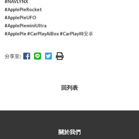
#NAVLYNX
#ApplePieRocket
#ApplePieUFO
#ApplePieminiUltra
#ApplePie #CarPlayAiBox #CarPlay
轉安卓
分享至:
回列表
關於我們