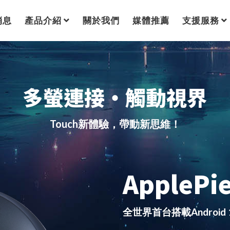
消息
產品介紹
關於我們
媒體推薦
支援服務
多螢連接・觸動視界
Touch新體驗，帶動新思維！
ApplePi
全世界首台搭載Android