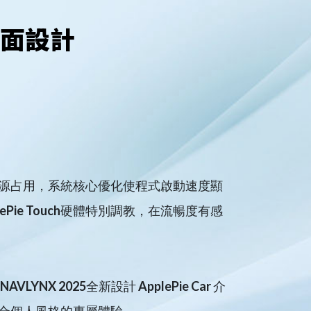
介面設計
源占用，系統核心優化使程式啟動速度顯
Pie Touch硬體特別調教，在流暢度有感
NX 2025全新設計 ApplePie Car 介
合個人風格的專屬體驗。