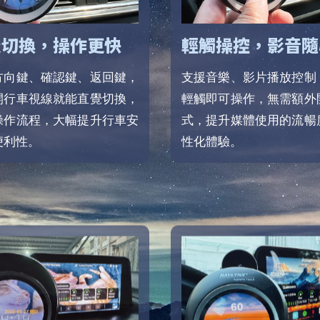
覺切換，操作更快
輕觸操控，影音隨
方向鍵、確認鍵、返回鍵，
支援音樂、影片播放控制
開行車視線就能直覺切換，
輕觸即可操作，無需額外
操作流程，大幅提升行車安
式，提升媒體使用的流暢
便利性。
性化體驗。