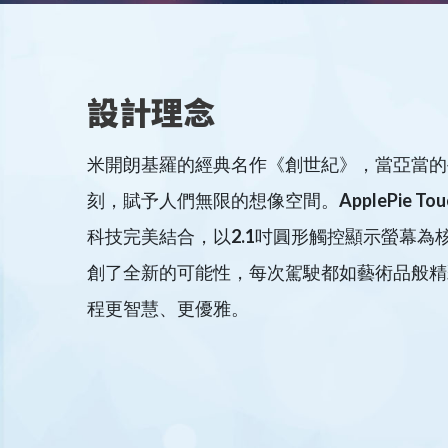
設計理念
米開朗基羅的經典名作《創世紀》，當亞當的
刻，賦予人們無限的想像空間。ApplePie T
科技完美結合，以2.1吋圓形觸控顯示螢幕為
創了全新的可能性，每次駕駛都如藝術品般精彩
程更智慧、更優雅。