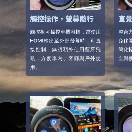
觸控操作，螢幕隨行
直
觸控板可操控車機游標，當使用
整合
HDMI輸出至外部螢幕時，可直
免移
接控制，無須額外使用藍牙飛
簡化
鼠，方便車內、客廳與戶外使
全與
用。