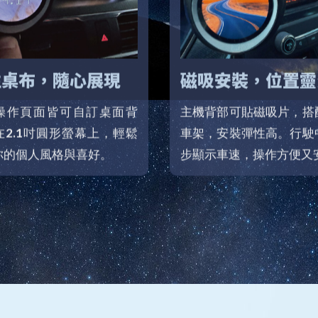
性桌布，隨心展現
磁吸安裝，位置靈
操作頁面皆可自訂桌面背
主機背部可貼磁吸片，搭
在2.1吋圓形螢幕上，輕鬆
車架，安裝彈性高。行駛
你的個人風格與喜好。
步顯示車速，操作方便又