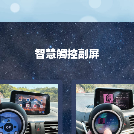
智慧觸控副屏