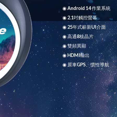
◉ Android 14 作業系統
◉ 2.1吋觸控螢幕
◉ 25年式嶄新UI介面
◉ 高通8核晶片
◉ 雙頻異顯
◉ HDMI輸出
◉ 原車GPS、慣性導航