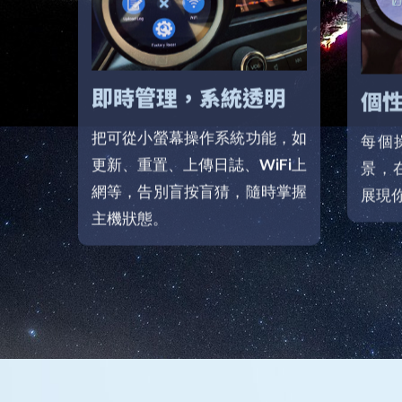
即時管理，系統透明
個
把可從小螢幕操作系統功能，如
每個
更新、重置、上傳日誌、WiFi上
景，
網等，告別盲按盲猜，隨時掌握
展現
主機狀態。