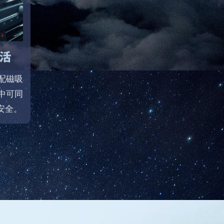
活
配磁吸
中可同
安全。