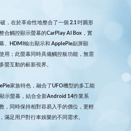
最大突破，在於革命性地整合了一個 2.1 吋圓形
控顯示螢幕的CarPlay AI Box，實
DMI輸出顯示和 ApplePie副屏顯
使用；此螢幕同時具備觸控板功能，無需
多螢互動的嶄新視界。
ApplePie家族特色，融合了UFO機型的多工能
示螢幕，結合全新Android 14作業系
教，同時保持相對容易入手的價位，更輕
，滿足用戶對行車娛樂的不同需求。